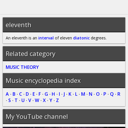
eleventh
An eleventh is an
interval
of eleven
diatonic
degrees.
Related category
MUSIC THEORY
Music encyclopedia index
A
B
C
D
E
F
G
H
I
J
K
L
M
N
O
P
Q
R
·
·
·
·
·
·
·
·
·
·
·
·
·
·
·
·
·
S
T
U
V
W
X
Y
Z
·
·
·
·
·
·
·
·
My YouTube channel